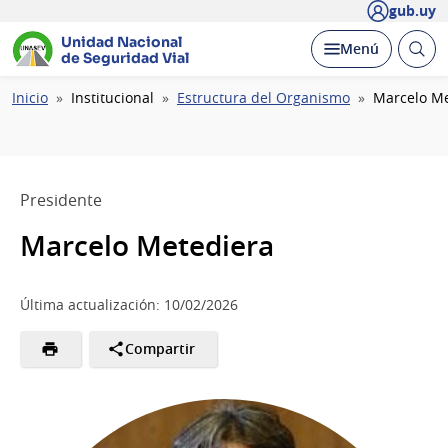
gub.uy
Unidad Nacional
Abrir
Desplegar
Menú
de Seguridad Vial
busc
Ruta
Inicio
Institucional
Estructura del Organismo
Marcelo Me
de
navegación
Presidente
Marcelo Metediera
Última actualización: 10/02/2026
Compartir