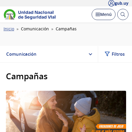
gub.uy
Unidad Nacional
Abrir
Desplegar
Menú
de Seguridad Vial
busc
Ruta
Inicio
Comunicación
Campañas
de
navegación
Comunicación
Filtros
Campañas