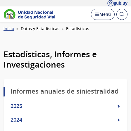
gub.uy
Unidad Nacional
Abrir
Desplegar
Menú
de Seguridad Vial
busc
Ruta
Inicio
Datos y Estadísticas
Estadísticas
de
navegación
Estadísticas, Informes e
Investigaciones
Informes anuales de siniestralidad
2025
2024