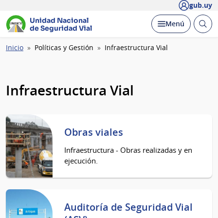
gub.uy
Unidad Nacional
Abrir
Desplegar
Menú
de Seguridad Vial
busc
Ruta
Inicio
Políticas y Gestión
Infraestructura Vial
de
navegación
Infraestructura Vial
Obras viales
Infraestructura - Obras realizadas y en
ejecución.
Auditoría de Seguridad Vial