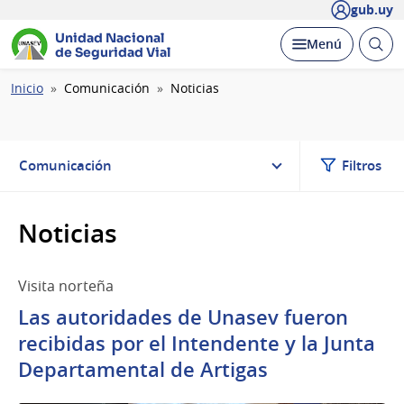
gub.uy
Unidad Nacional
Abrir
Desplegar
Menú
de Seguridad Vial
busc
Ruta
Inicio
Comunicación
Noticias
de
navegación
Comunicación
Filtros
Noticias
Visita norteña
Las autoridades de Unasev fueron
recibidas por el Intendente y la Junta
Departamental de Artigas