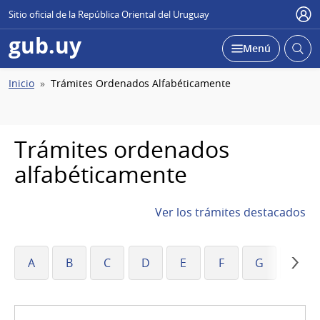
Sitio oficial de la República Oriental del Uruguay
Usu
gub.uy
Abrir
Desplegar
Menú
busc
Ruta
Inicio
Trámites Ordenados Alfabéticamente
de
navegación
Trámites ordenados
alfabéticamente
Ver los trámites destacados
A
B
C
D
E
F
G
H