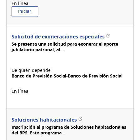
:
Iniciar
Solicitud
de
cambio
de
Enlace
Solicitud de exoneraciones especiales
fecha
externo
Se presenta una solicitud para exonerar el aporte
de
jubilatorio patronal, al...
vencimiento
de
la
factura
-
Banco de Previsión Social-Banco de Previsión Social
OSE
Enlace
Soluciones habitacionales
externo
Inscripción al programa de Soluciones habitacionales
del BPS. Este programa...