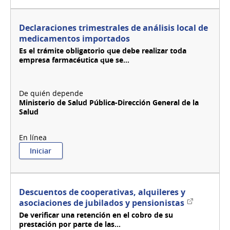
públicas
para
industria
Declaraciones trimestrales de análisis local de
textil
medicamentos importados
y
Es el trámite obligatorio que debe realizar toda
de
empresa farmacéutica que se...
vestimenta
Ministerio de Salud Pública-Dirección General de la
Salud
:
Iniciar
Declaraciones
trimestrales
de
análisis
Descuentos de cooperativas, alquileres y
local
Enlace
asociaciones de jubilados y pensionistas
de
externo
De verificar una retención en el cobro de su
medicamentos
prestación por parte de las...
importados