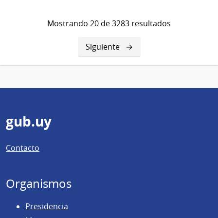
de
investigación
Mostrando 20 de 3283 resultados
fiscal
Siguiente
Siguiente
página
Pie
gub.uy
de
Contacto
página
Organismos
Presidencia