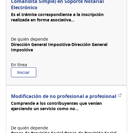
Comandita Simple) en Soporte Notarial
(Sociedades
Electrónico
Colectiva,
S.R.L.,
Es el trámite correspondiente a la inscripción
en
realizada en forma asociativa...
Comandita
Simple)
con
actividad
Dirección General Impositiva-Dirección General
agropecuaria
Impositiva
:
Iniciar
Inscripción
de
Sociedades
Personales
Enlace
Modificación de no profesional a profesional
con
extern
Comprende a los contribuyentes que venían
contrato
ejerciendo un servicio como no...
(Sociedades
Colectiva,
S.R.L.,
en
Comandita