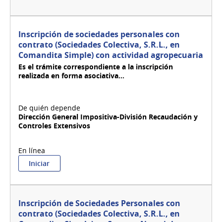
Inscripción de sociedades personales con
contrato (Sociedades Colectiva, S.R.L., en
Comandita Simple) con actividad agropecuaria
Es el trámite correspondiente a la inscripción
realizada en forma asociativa...
Dirección General Impositiva-División Recaudación y
Controles Extensivos
:
Iniciar
Inscripción
de
sociedades
personales
Inscripción de Sociedades Personales con
con
contrato (Sociedades Colectiva, S.R.L., en
contrato