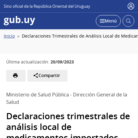
Sitio oficial de la República Oriental del Uruguay
Usu
gub.uy
Abrir
Desplegar
Menú
busc
Ruta
Inicio
Declaraciones Trimestrales de Análisis Local de Medic
de
navegación
20/09/2023
Última actualización:
Compartir
Ministerio de Salud Pública - Dirección General de la
Salud
Declaraciones trimestrales de
análisis local de
medicamentos importados