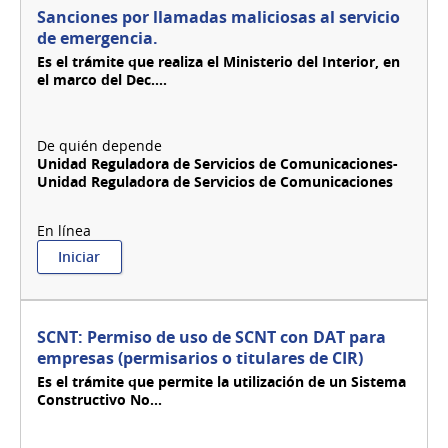
régimen
Sanciones por llamadas maliciosas al servicio
general
de emergencia.
Es el trámite que realiza el Ministerio del Interior, en
el marco del Dec....
Unidad Reguladora de Servicios de Comunicaciones-
Unidad Reguladora de Servicios de Comunicaciones
:
Iniciar
Sanciones
por
llamadas
maliciosas
SCNT: Permiso de uso de SCNT con DAT para
al
empresas (permisarios o titulares de CIR)
servicio
Es el trámite que permite la utilización de un Sistema
de
Constructivo No...
emergencia.