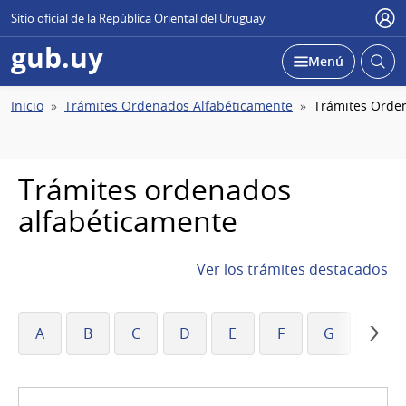
Sitio oficial de la República Oriental del Uruguay
Usu
gub.uy
Abrir
Desplegar
Menú
busc
Ruta
Inicio
Trámites Ordenados Alfabéticamente
Trámites Orde
de
navegación
Trámites ordenados
alfabéticamente
Ver los trámites destacados
A
B
C
D
E
F
G
H