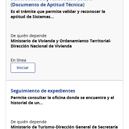
de
(Documento de Aptitud Técnica)
CIR
Es el trámite que permite validar y reconocer la
(Certificado
aptitud de Sistemas...
de
Incorporación
al
Registro
de
Ministerio de Vivienda y Ordenamiento Territorial-
SCNT
Dirección Nacional de Vivienda
por
Declaración
Jurada)
:
Iniciar
SCNT:
Solicitud
y
renovación
Seguimiento de expedientes
de
Permite consultar la oficina donde se encuentra y el
DAT
historial de un...
(Documento
de
Aptitud
Técnica)
Ministerio de Turismo-Dirección General de Secretaría