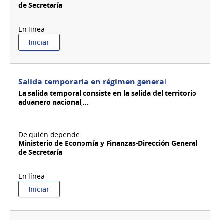
de Secretaría
:
Iniciar
Salida
temporaria
de
artesanías
Salida temporaria en régimen general
La salida temporal consiste en la salida del territorio
aduanero nacional,...
Ministerio de Economía y Finanzas-Dirección General
de Secretaría
:
Iniciar
Salida
temporaria
en