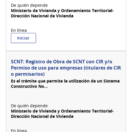
Ministerio de Vivienda y Ordenamiento Territorial-
Dirección Nacional de Vivienda
:
Iniciar
SCNT:
Permiso
de
uso
SCNT: Registro de Obra de SCNT con CIR y/o
de
Permiso de uso para empresas (titulares de CIR
SCNT
o permisarios)
con
DAT
Es el trámite que permite la utilización de un Sistema
para
Constructivo No...
empresas
(permisarios
o
titulares
Ministerio de Vivienda y Ordenamiento Territorial-
de
Dirección Nacional de Vivienda
CIR)