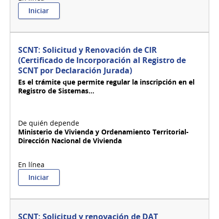
:
Iniciar
SCNT:
Registro
de
Obra
SCNT: Solicitud y Renovación de CIR
de
(Certificado de Incorporación al Registro de
SCNT
SCNT por Declaración Jurada)
con
CIR
Es el trámite que permite regular la inscripción en el
y/o
Registro de Sistemas...
Permiso
de
uso
para
Ministerio de Vivienda y Ordenamiento Territorial-
empresas
Dirección Nacional de Vivienda
(titulares
de
CIR
o
:
permisarios)
Iniciar
SCNT:
Solicitud
y
Renovación
SCNT: Solicitud y renovación de DAT