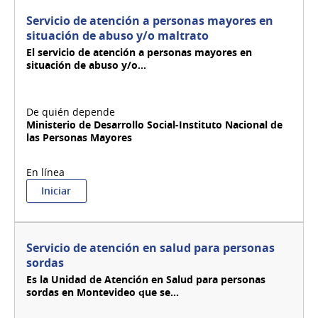
atención
a
Servicio de atención a personas mayores en
mujeres
situación de abuso y/o maltrato
en
El servicio de atención a personas mayores en
situación
situación de abuso y/o...
de
violencia
basada
en
género
Ministerio de Desarrollo Social-Instituto Nacional de
las Personas Mayores
:
Iniciar
Servicio
de
atención
a
Servicio de atención en salud para personas
personas
sordas
mayores
Es la Unidad de Atención en Salud para personas
en
sordas en Montevideo que se...
situación
de
abuso