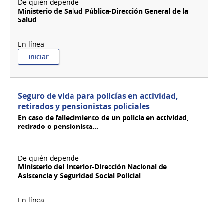
Ministerio de Salud Pública-Dirección General de la
Salud
:
Iniciar
Segundo
relevamiento
sobre
rehabilitación
Seguro de vida para policías en actividad,
física
retirados y pensionistas policiales
-
En caso de fallecimiento de un policía en actividad,
Servicios
retirado o pensionista...
Ministerio del Interior-Dirección Nacional de
Asistencia y Seguridad Social Policial