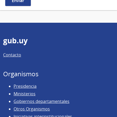
Pie
gub.uy
de
Contacto
página
Organismos
Presidencia
Ministerios
Gobiernos departamentales
Otros Organismos
Iniciativas interinstitucionales