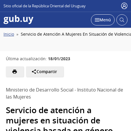
Sitio oficial de la República Oriental del Uruguay
Usu
gub.uy
Abrir
Desplegar
Menú
busc
Ruta
Inicio
Servicio de Atención A Mujeres En Situación de Violenc
de
navegación
18/01/2023
Última actualización:
Compartir
Ministerio de Desarrollo Social - Instituto Nacional de
las Mujeres
Servicio de atención a
mujeres en situación de
violencia basada en género