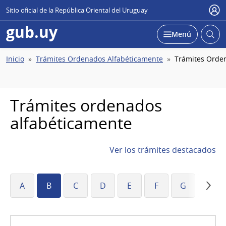
Sitio oficial de la República Oriental del Uruguay
Usu
gub.uy
Abrir
Desplegar
Menú
busc
Ruta
Inicio
Trámites Ordenados Alfabéticamente
Trámites Orde
de
navegación
Trámites ordenados
alfabéticamente
Ver los trámites destacados
A
B
C
D
E
F
G
H