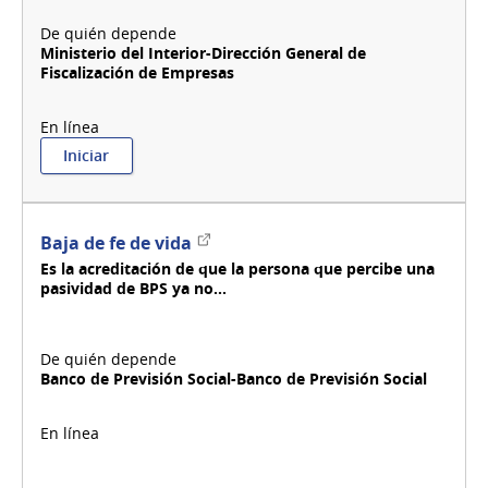
Ministerio del Interior-Dirección General de
Fiscalización de Empresas
:
Iniciar
Baja
de
encargado
de
Enlace
Baja de fe de vida
seguridad
externo
Es la acreditación de que la persona que percibe una
DI.GE.F.E.
pasividad de BPS ya no...
Banco de Previsión Social-Banco de Previsión Social