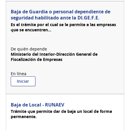
Baja de Guardia o personal dependiente de
seguridad habilitado ante la DI.GE.F.E.
Es el trámite por el cual se le permite a las empresas
que se encuentren...
Ministerio del Interior-Dirección General de
Fiscalización de Empresas
:
Iniciar
Baja
de
Guardia
o
Baja de Local - RUNAEV
personal
Trámite que permite dar de baja un local de forma
dependiente
permanente.
de
seguridad
habilitado