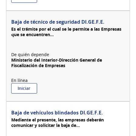
Baja
de
sistema
de
Baja de técnico de seguridad DI.GE.F.E.
seguridad
Es el trámite por el cual se le permite a las Empresas
DI.GE.F.E.
que se encuentren...
Ministerio del Interior-Dirección General de
Fiscalización de Empresas
:
Iniciar
Baja
de
técnico
de
Baja de vehículos blindados DI.GE.F.E.
seguridad
Mediante el presente, las empresas deberán
DI.GE.F.E.
comunicar y solicitar la baja de...