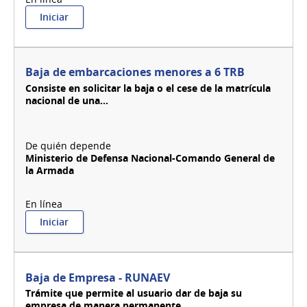
:
Iniciar
Baja
de
elementos
de
Baja de embarcaciones menores a 6 TRB
seguridad
Consiste en solicitar la baja o el cese de la matrícula
nacional de una...
Ministerio de Defensa Nacional-Comando General de
la Armada
:
Iniciar
Baja
de
embarcaciones
menores
Baja de Empresa - RUNAEV
a
Trámite que permite al usuario dar de baja su
6
empresa de manera permanente...