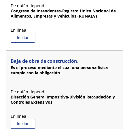
ante
la
Congreso de Intendentes-Registro Único Nacional de
DI.GE.F.E.
Alimentos, Empresas y Vehículos (RUNAEV)
:
Iniciar
Baja
de
Local
-
Baja de obra de construcción.
RUNAEV
Es el proceso mediante el cual una persona física
cumple con la obligación...
Dirección General Impositiva-División Recaudación y
Controles Extensivos
:
Iniciar
Baja