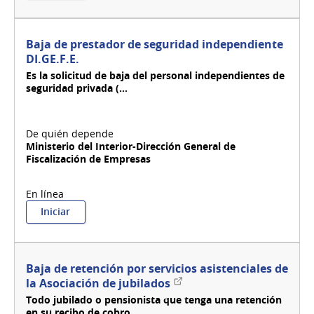
de
obra
de
Baja de prestador de seguridad independiente
construcción.
DI.GE.F.E.
Es la solicitud de baja del personal independientes de
seguridad privada (...
Ministerio del Interior-Dirección General de
Fiscalización de Empresas
:
Iniciar
Baja
de
prestador
de
Baja de retención por servicios asistenciales de
seguridad
Enlace
la Asociación de jubilados
independiente
externo
Todo jubilado o pensionista que tenga una retención
DI.GE.F.E.
en su recibo de cobro...