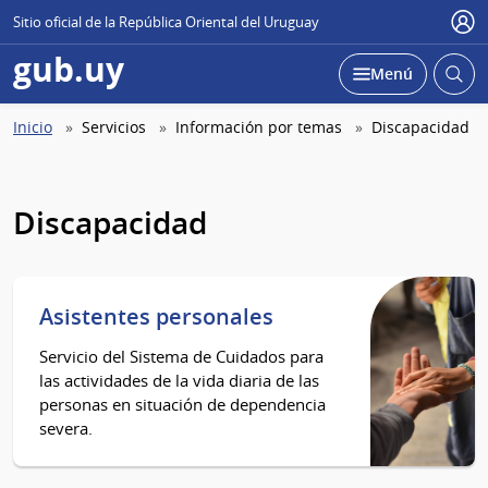
Sitio oficial de la República Oriental del Uruguay
Use
gub.uy
Abrir
Desplegar
Menú
busc
Abierta
Ruta
Inicio
Servicios
Información por temas
Discapacidad
de
navegación
Discapacidad
Asistentes personales
Servicio del Sistema de Cuidados para
las actividades de la vida diaria de las
personas en situación de dependencia
severa.