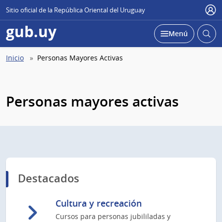
Sitio oficial de la República Oriental del Uruguay
Use
gub.uy
Abrir
Desplegar
Menú
busc
Abierta
Ruta
Inicio
Personas Mayores Activas
de
navegación
Personas mayores activas
Destacados
Cultura y recreación
Cursos para personas jubililadas y