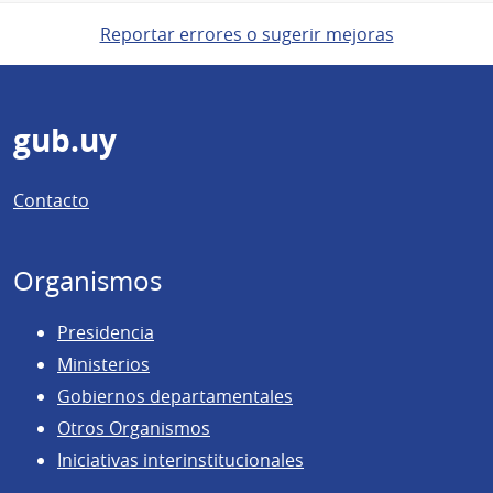
Reportar errores o sugerir mejoras
Pie
gub.uy
de
Contacto
página
Organismos
Presidencia
Ministerios
Gobiernos departamentales
Otros Organismos
Iniciativas interinstitucionales