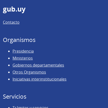
Pie
gub.uy
de
Contacto
página
Organismos
Presidencia
Ministerios
Gobiernos departamentales
Otros Organismos
Iniciativas interinstitucionales
Servicios
Trámites y servicios