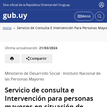
Sitio oficial de la República Oriental del Uruguay
Usu
gub.uy
Abrir
Desplegar
Menú
busc
Ruta
Inicio
Servicio de Consulta E Intervención Para Personas Mayo
de
navegación
21/03/2024
Última actualización:
Compartir
Ministerio de Desarrollo Social - Instituto Nacional de
las Personas Mayores
Servicio de consulta e
Intervención para personas
mayores en situación de