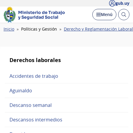
gub.uy
Ministerio de Trabajo
Abrir
Desplegar
Menú
y Seguridad Social
busc
Ruta
Inicio
Políticas y Gestión
Derecho y Reglamentación Laboral
de
navegación
Derechos laborales
Accidentes de trabajo
Aguinaldo
Descanso semanal
Descansos intermedios