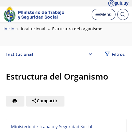
gub.uy
Ministerio de Trabajo
Abrir
Desplegar
Menú
y Seguridad Social
busc
Ruta
Inicio
Institucional
Estructura del organismo
de
navegación
Institucional
Filtros
Estructura del Organismo
Compartir
Ministerio de Trabajo y Seguridad Social