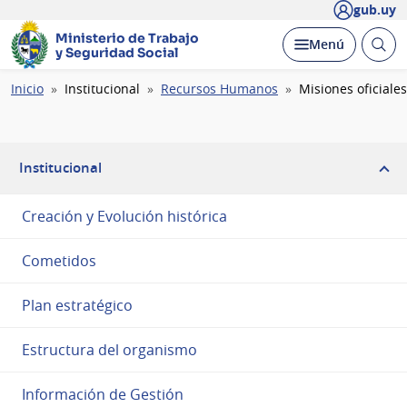
gub.uy
Ministerio de Trabajo
Abrir
Desplegar
Menú
y Seguridad Social
busc
Ruta
Inicio
Institucional
Recursos Humanos
Misiones oficiales
de
navegación
Institucional
Creación y Evolución histórica
Cometidos
Plan estratégico
Estructura del organismo
Información de Gestión