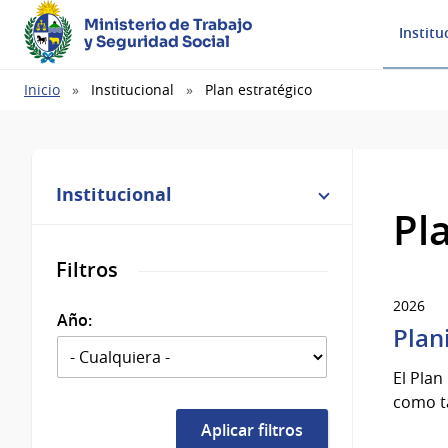
Ministerio de Trabajo
Institu
y Seguridad Social
Ruta
Inicio
Institucional
Plan estratégico
de
navegación
Institucional
Pl
Filtros
2026
Año:
Plan
El Plan
como t