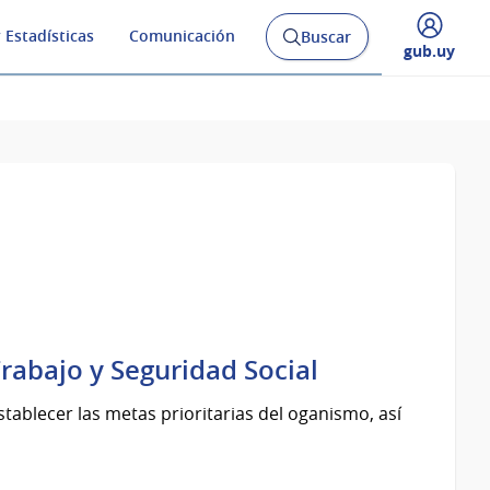
 Estadísticas
Comunicación
Buscar
Abrir
Desplegar
gub.uy
buscador
menú
y
de
Trabajo y Seguridad Social
stablecer las metas prioritarias del oganismo, así