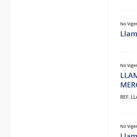
No Vige
Llam
No Vige
LLA
MER
REF. L
No Vige
Llam