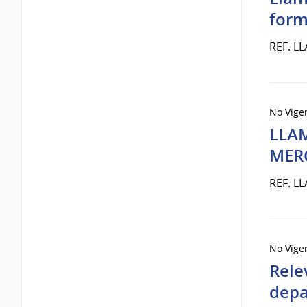
form
REF. L
No Vige
LLA
MER
REF. L
No Vige
Rele
depa