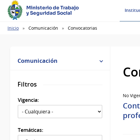
Ministerio de Trabajo
Institu
y Seguridad Social
Ruta
Inicio
Comunicación
Convocatorias
de
navegación
Comunicación
Co
Filtros
No Vige
Vigencia:
Cont
prof
Temáticas: