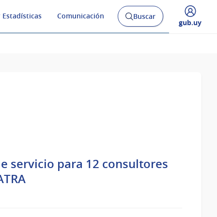
 Estadísticas
Comunicación
Buscar
Abrir
Desplegar
gub.uy
buscador
menú
y
de
 servicio para 12 consultores
NATRA