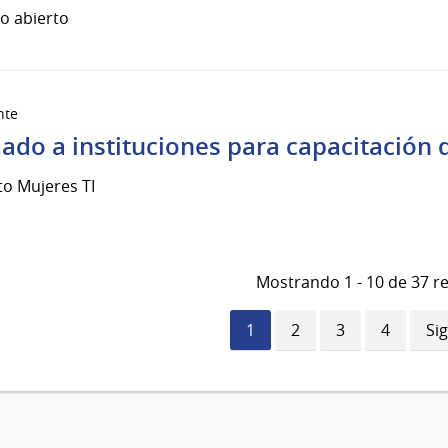
o abierto
nte
ado a instituciones para capacitación 
to Mujeres TI
Mostrando 1 - 10 de 37 r
Página
1
Página
2
Página
3
Página
4
Si
Si
actual
pá