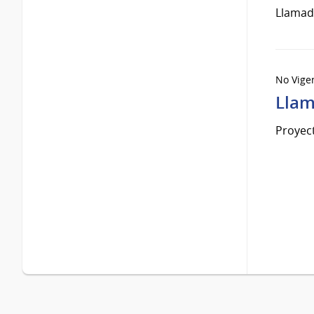
Llamad
No Vige
Llam
Proyec