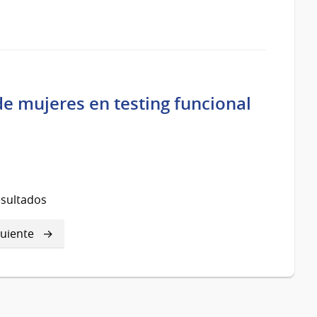
de mujeres en testing funcional
esultados
guiente
guiente
gina