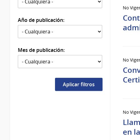
No Vige
Cont
Año de publicación:
admi
Mes de publicación:
No Vige
Conv
Cert
No Vige
Llam
en l