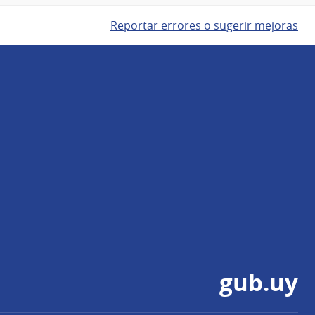
Reportar errores o sugerir mejoras
gub.uy