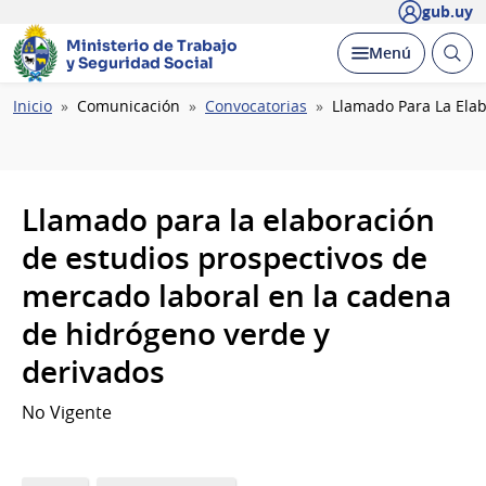
gub.uy
Ministerio de Trabajo
Abrir
Desplegar
Menú
y Seguridad Social
busc
Ruta
Inicio
Comunicación
Convocatorias
Llamado Para La Elab
de
navegación
Llamado para la elaboración
de estudios prospectivos de
mercado laboral en la cadena
de hidrógeno verde y
derivados
No Vigente