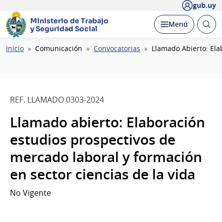
gub.uy
Ministerio de Trabajo
Abrir
Desplegar
Menú
y Seguridad Social
busc
Ruta
Inicio
Comunicación
Convocatorias
Llamado Abierto: Ela
de
navegación
REF. LLAMADO 0303-2024
Llamado abierto: Elaboración
estudios prospectivos de
mercado laboral y formación
en sector ciencias de la vida
No Vigente