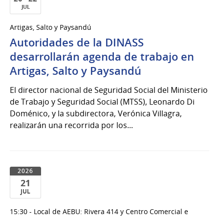
JUL
20
Artigas, Salto y Paysandú
al
Autoridades de la DINASS
22
de
desarrollarán agenda de trabajo en
Jul
Artigas, Salto y Paysandú
del
2026
El director nacional de Seguridad Social del Ministerio
de Trabajo y Seguridad Social (MTSS), Leonardo Di
Doménico, y la subdirectora, Verónica Villagra,
realizarán una recorrida por los...
2026
21
JUL
21
15:30 - Local de AEBU: Rivera 414 y Centro Comercial e
de