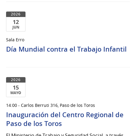
2026
12
JUN
12
Sala Erro
de
Día Mundial contra el Trabajo Infantil
Jun
del
2026
2026
15
MAYO
15
14:00 - Carlos Berruti 316, Paso de los Toros
de
Inauguración del Centro Regional de
Mayo
del
Paso de los Toros
2026
El Ministerio de Trabajo y Seguridad Social, a través