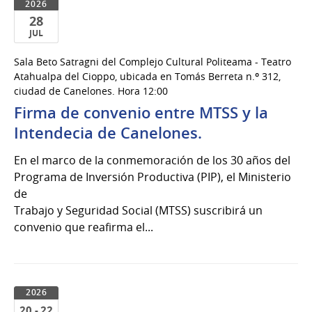
2026
28
JUL
28
Sala Beto Satragni del Complejo Cultural Politeama - Teatro
de
Atahualpa del Cioppo, ubicada en Tomás Berreta n.º 312,
Jul
ciudad de Canelones. Hora 12:00
del
Firma de convenio entre MTSS y la
2026
Intendecia de Canelones.
En el marco de la conmemoración de los 30 años del
Programa de Inversión Productiva (PIP), el Ministerio
de
Trabajo y Seguridad Social (MTSS) suscribirá un
convenio que reafirma el...
2026
20 - 22