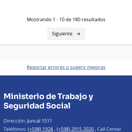
Mostrando 1 - 10 de 180 resultados
Siguiente
Siguiente
página
Reportar errores o sugerir mejoras
Ministerio de Trabajo y
Seguridad Social
Dirección:
Juncal 1511
Teléfonos:
(+598) 1928
,
(+598) 2915 2020
,
Call Center