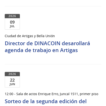
2026
09
JUL
09
Ciudad de Artigas y Bella Unión
de
Director de DINACOIN desarollará
Jul
del
agenda de trabajo en Artigas
2026
2026
22
JUN
22
12:00 - Sala de actos Enrique Erro, Juncal 1511, primer piso
de
Sorteo de la segunda edición del
Jun