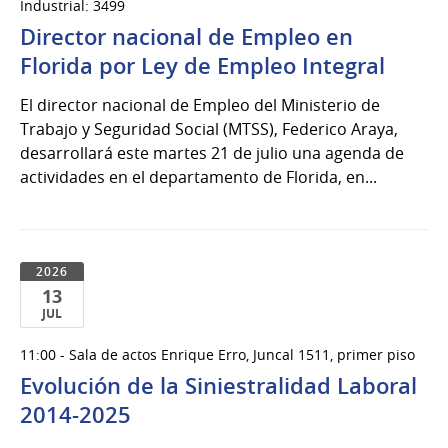
Industrial: 3499
Jul
Director nacional de Empleo en
del
Florida por Ley de Empleo Integral
2026
El director nacional de Empleo del Ministerio de
Trabajo y Seguridad Social (MTSS), Federico Araya,
desarrollará este martes 21 de julio una agenda de
actividades en el departamento de Florida, en...
2026
13
JUL
13
11:00 - Sala de actos Enrique Erro, Juncal 1511, primer piso
de
Evolución de la Siniestralidad Laboral
Jul
del
2014-2025
2026