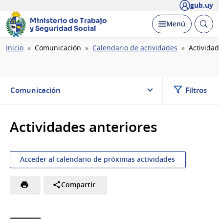
gub.uy
Ministerio de Trabajo
Abrir
Desplegar
Menú
y Seguridad Social
busc
Ruta
Inicio
Comunicación
Calendario de actividades
Actividad
de
navegación
Comunicación
Filtros
Actividades anteriores
Acceder al calendario de próximas actividades
Compartir