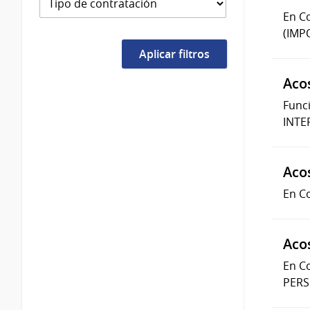
En C
(IMP
Aco
Func
INTE
Aco
En C
Aco
En C
PERS