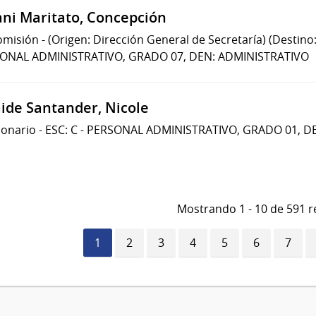
ani Maritato, Concepción
omisión
-
(Origen: Dirección General de Secretaría)
(Destino
ONAL ADMINISTRATIVO, GRADO 07, DEN: ADMINISTRATIVO
aide Santander, Nicole
ionario
-
ESC: C - PERSONAL ADMINISTRATIVO, GRADO 01, D
Mostrando 1 - 10 de 591 r
Página
1
Página
2
Página
3
Página
4
Página
5
Página
6
Págin
7
actual