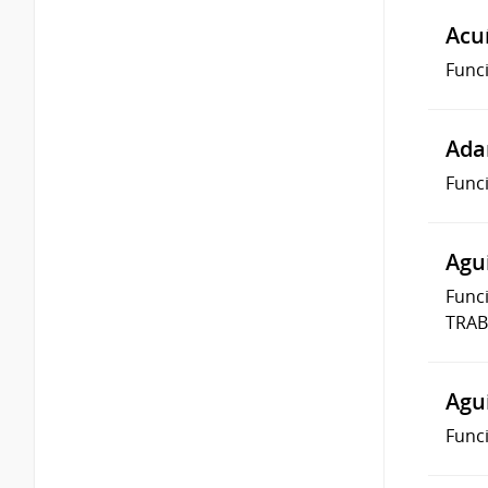
Acu
Func
Ada
Func
Agu
Func
TRAB
Agui
Func