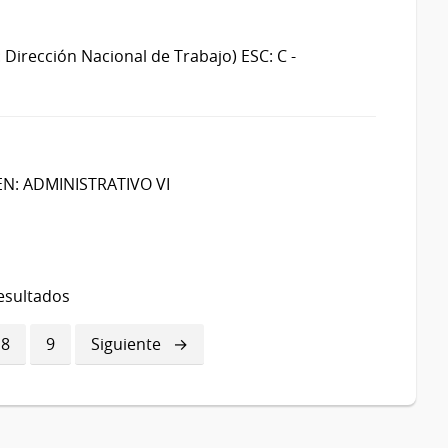
: Dirección Nacional de Trabajo)
ESC: C -
EN: ADMINISTRATIVO VI
esultados
a
Página
8
Página
9
Siguiente
Siguiente
página