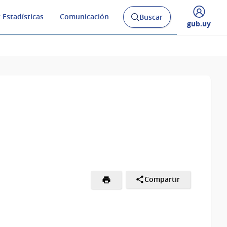
 Estadísticas
Comunicación
Buscar
Abrir
Desplegar
gub.uy
buscador
menú
y
de
Compartir