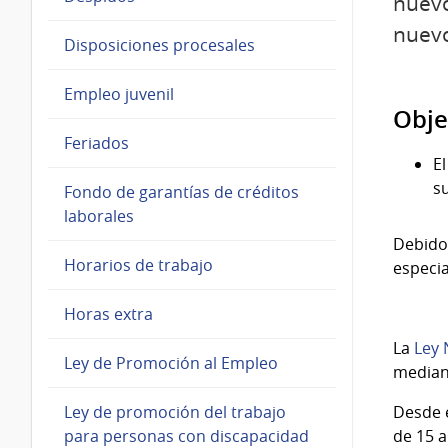
nuevo
nuevo
Disposiciones procesales
Empleo juvenil
Obje
Feriados
E
su
Fondo de garantías de créditos
laborales
Debido 
Horarios de trabajo
especi
Horas extra
La
Ley 
Ley de Promoción al Empleo
mediant
Desde e
Ley de promoción del trabajo
de 15 a
para personas con discapacidad