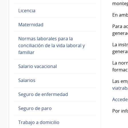
montep
Licencia
En amb
Maternidad
Para ac
generac
Normas laborales para la
La inst
conciliación de la vida laboral y
generar
familiar
La norm
Salario vacacional
formac
Salarios
Las emp
viatrab
Seguro de enfermedad
Accede
Seguro de paro
Por in
Trabajo a domicilio