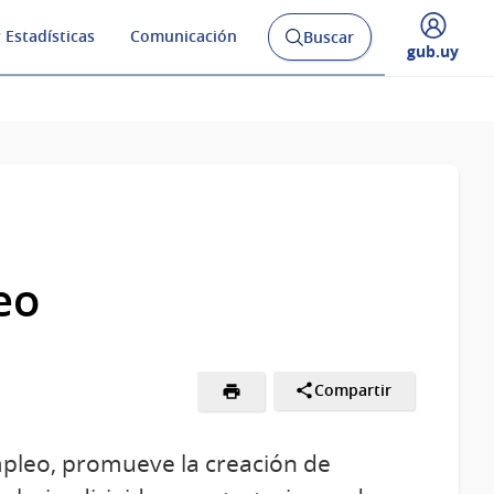
 Estadísticas
Comunicación
Buscar
Abrir
Desplegar
gub.uy
buscador
menú
y
de
eo
Compartir
mpleo, promueve la creación de