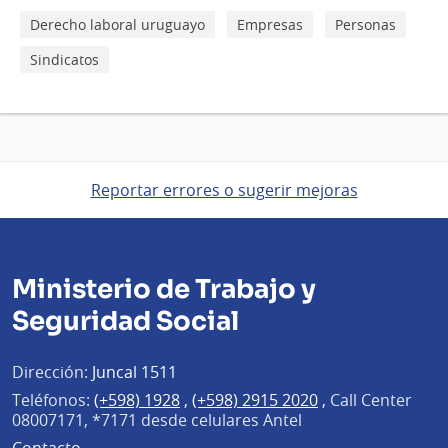
Derecho laboral uruguayo
Empresas
Personas
Sindicatos
Reportar errores o sugerir mejoras
Ministerio de Trabajo y
Seguridad Social
Dirección:
Juncal 1511
Teléfonos:
(+598) 1928
,
(+598) 2915 2020
,
Call Center
08007171, *7171 desde celulares Antel