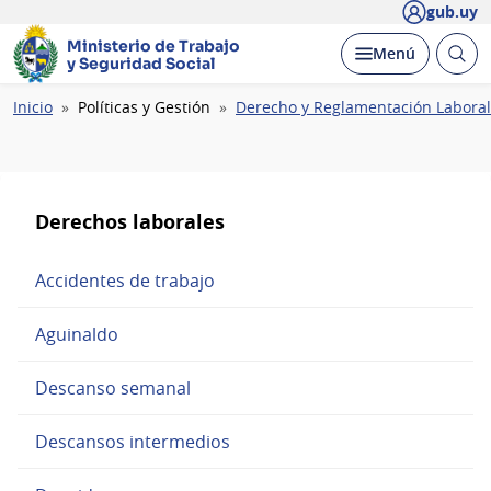
gub.uy
Ministerio de Trabajo
Abrir
Desplegar
Menú
y Seguridad Social
busc
Ruta
Inicio
Políticas y Gestión
Derecho y Reglamentación Laboral
de
navegación
Derechos laborales
Accidentes de trabajo
Aguinaldo
Descanso semanal
Descansos intermedios