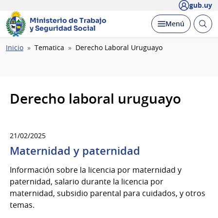
gub.uy
Ministerio de Trabajo
Abrir
Desplegar
Menú
y Seguridad Social
busc
Ruta
Inicio
Tematica
Derecho Laboral Uruguayo
de
navegación
Derecho laboral uruguayo
21/02/2025
Maternidad y paternidad
Información sobre la licencia por maternidad y
paternidad, salario durante la licencia por
maternidad, subsidio parental para cuidados, y otros
temas.