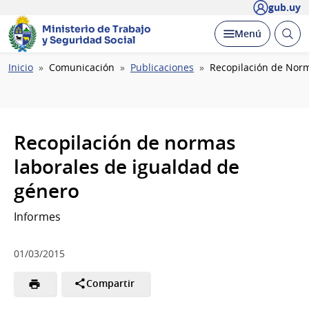
gub.uy
Ministerio de Trabajo
Abrir
Desplegar
Menú
y Seguridad Social
busc
Ruta
Inicio
Comunicación
Publicaciones
Recopilación de Nor
de
navegación
Recopilación de normas
laborales de igualdad de
género
Informes
01/03/2015
Compartir