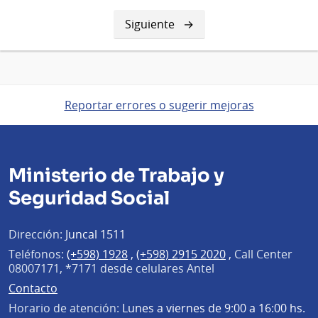
Siguiente
Siguiente
página
Reportar errores o sugerir mejoras
Ministerio de Trabajo y
Seguridad Social
Dirección:
Juncal 1511
Teléfonos:
(+598) 1928
,
(+598) 2915 2020
,
Call Center
08007171, *7171 desde celulares Antel
Contacto
Horario de atención:
Lunes a viernes de 9:00 a 16:00 hs.