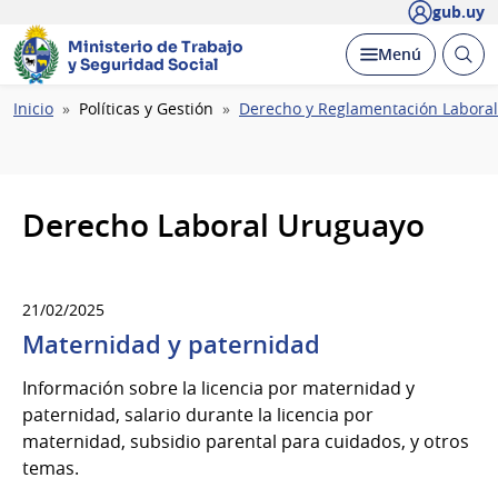
gub.uy
Ministerio de Trabajo
Abrir
Desplegar
Menú
y Seguridad Social
busc
Ruta
Inicio
Políticas y Gestión
Derecho y Reglamentación Laboral
de
navegación
Derecho Laboral Uruguayo
21/02/2025
Maternidad y paternidad
Información sobre la licencia por maternidad y
paternidad, salario durante la licencia por
maternidad, subsidio parental para cuidados, y otros
temas.