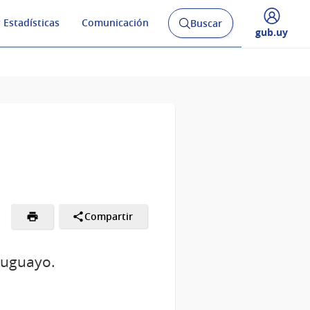
 Estadísticas
Comunicación
Buscar
Abrir
Desplegar
gub.uy
buscador
menú
y
de
Compartir
ruguayo.