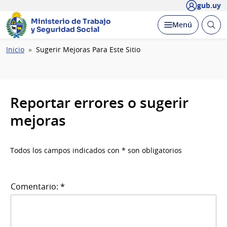
gub.uy
Ministerio de Trabajo
Abrir
Desplegar
Menú
y Seguridad Social
busc
Ruta
Inicio
Sugerir Mejoras Para Este Sitio
de
navegación
Reportar errores o sugerir
mejoras
Todos los campos indicados con * son obligatorios
Comentario: *