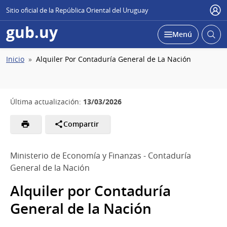
Sitio oficial de la República Oriental del Uruguay
Usu
gub.uy
Abrir
Desplegar
Menú
busc
Ruta
Inicio
Alquiler Por Contaduría General de La Nación
de
navegación
13/03/2026
Última actualización:
Compartir
Ministerio de Economía y Finanzas - Contaduría
General de la Nación
Alquiler por Contaduría
General de la Nación