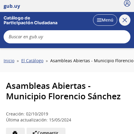
Usu
gub.uy
Catálogo de
Cerra
Desplegar
Menú
Participación Ciudadana
busc
B
Sobrescribir
Inicio
El Catálogo
Asambleas Abiertas - Municipio Florenci
enlaces
de
ayuda
Asambleas Abiertas -
a
la
Municipio Florencio Sánchez
navegación
Creación: 02/10/2019
Última actualización: 15/05/2024
Compartir