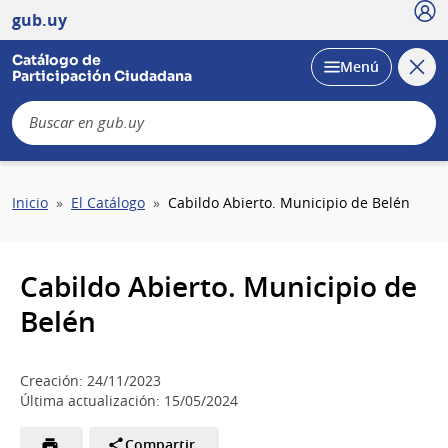
Usu
gub.uy
Catálogo de
Cerra
Desplegar
Menú
Participación Ciudadana
busc
B
Sobrescribir
Inicio
El Catálogo
Cabildo Abierto. Municipio de Belén
enlaces
de
ayuda
Cabildo Abierto. Municipio de
a
la
Belén
navegación
Creación: 24/11/2023
Última actualización: 15/05/2024
Compartir