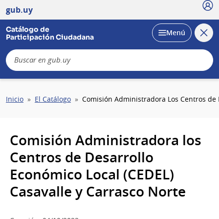
Usu
gub.uy
Catálogo de
Cerra
Desplegar
Menú
Participación Ciudadana
busc
B
Sobrescribir
Inicio
El Catálogo
Comisión Administradora Los Centros de D
enlaces
de
ayuda
Comisión Administradora los
a
la
Centros de Desarrollo
navegación
Económico Local (CEDEL)
Casavalle y Carrasco Norte