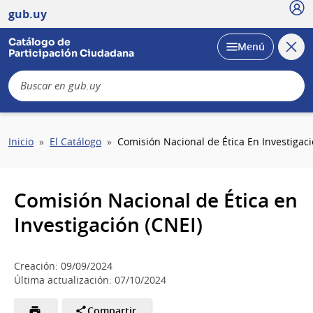
Usu
gub.uy
Catálogo de
Cerra
Desplegar
Menú
Participación Ciudadana
busc
B
Sobrescribir
Inicio
El Catálogo
Comisión Nacional de Ética En Investigaci
enlaces
de
ayuda
Comisión Nacional de Ética en
a
la
Investigación (CNEI)
navegación
Creación: 09/09/2024
Última actualización: 07/10/2024
Compartir