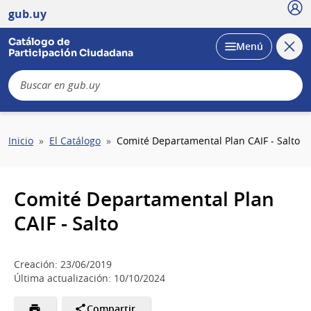
Usu
gub.uy
Catálogo de
Cerra
Desplegar
Menú
Participación Ciudadana
busc
B
Sobrescribir
Inicio
El Catálogo
Comité Departamental Plan CAIF - Salto
enlaces
de
ayuda
Comité Departamental Plan
a
la
CAIF - Salto
navegación
Creación: 23/06/2019
Última actualización: 10/10/2024
Compartir