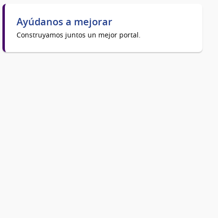
Ayúdanos a mejorar
Construyamos juntos un mejor portal.
.nsf/WEB/Intendente/4415-
.nsf/WEB/Intendente/4415-