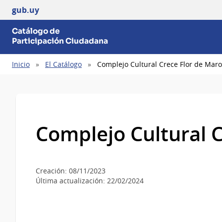
gub.uy
Catálogo de
Participación Ciudadana
Sobrescribir
Inicio
El Catálogo
Complejo Cultural Crece Flor de Mar
enlaces
de
ayuda
a
la
Complejo Cultural 
navegación
Creación: 08/11/2023
Última actualización: 22/02/2024