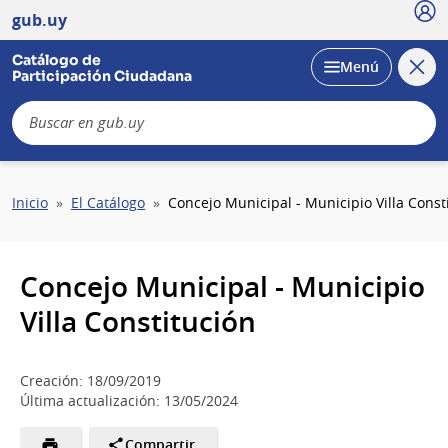
Usu
gub.uy
Catálogo de
Cerra
Desplegar
Menú
Participación Ciudadana
busc
B
Sobrescribir
Inicio
El Catálogo
Concejo Municipal - Municipio Villa Const
enlaces
de
ayuda
Concejo Municipal - Municipio
a
la
Villa Constitución
navegación
Creación: 18/09/2019
Última actualización: 13/05/2024
Compartir