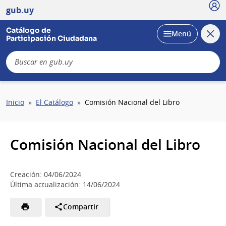
Usu
gub.uy
Catálogo de
Cerra
Desplegar
Menú
Participación Ciudadana
busc
B
Sobrescribir
Inicio
El Catálogo
Comisión Nacional del Libro
enlaces
de
ayuda
Comisión Nacional del Libro
a
la
navegación
Creación: 04/06/2024
Última actualización: 14/06/2024
Compartir