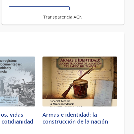
Nacional
del
Iniciar Trámite en Línea
Libro
Transparencia AGN
:
Información
sobre
ingreso
de
inmigrantes
os, vidas
Armas e identidad: la
cotidianidad
construcción de la nación