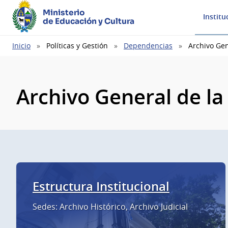
Ministerio
Institu
de Educación y Cultura
Ruta
Inicio
Políticas y Gestión
Dependencias
Archivo Gen
de
navegación
Archivo General de la
Estructura Institucional
Sedes: Archivo Histórico, Archivo Judicial