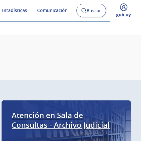
 Estadísticas
Comunicación
Buscar
Abrir
Desplegar
gub.uy
buscador
menú
y
de
Atención en Sala de
Consultas - Archivo Judicial