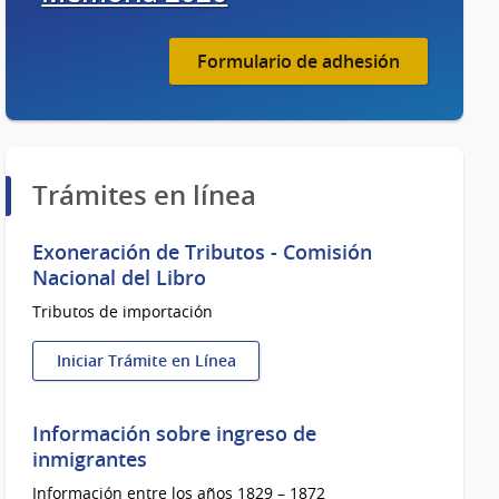
Formulario de adhesión
Trámites en línea
Exoneración de Tributos - Comisión
Nacional del Libro
Tributos de importación
Iniciar Trámite en Línea
:
Exoneración
de
Información sobre ingreso de
Tributos
inmigrantes
-
Información entre los años 1829 – 1872
Comisión