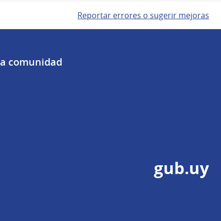
Reportar errores o sugerir mejoras
 la comunidad
gub.uy