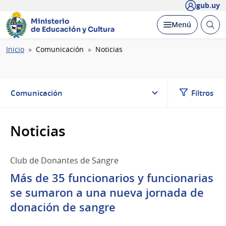
gub.uy
Ministerio
Abrir
Desplegar
Menú
de Educación y Cultura
busc
Ruta
Inicio
Comunicación
Noticias
de
navegación
Comunicación
Filtros
Noticias
Club de Donantes de Sangre
Más de 35 funcionarios y funcionarias
se sumaron a una nueva jornada de
donación de sangre