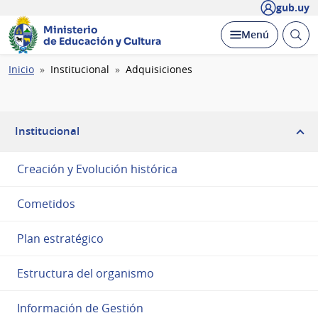
gub.uy
Ministerio
Abrir
Desplegar
Menú
de Educación y Cultura
busc
Ruta
Inicio
Institucional
Adquisiciones
de
navegación
Institucional
Creación y Evolución histórica
Cometidos
Plan estratégico
Estructura del organismo
Información de Gestión