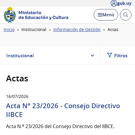
gub.uy
Ministerio
Abrir
Desplegar
Menú
de Educación y Cultura
busc
Ruta
Inicio
Institucional
Información de Gestión
Actas
de
navegación
Institucional
Filtros
Actas
16/07/2026
Acta N° 23/2026 - Consejo Directivo
IIBCE
Acta N.º 23/2026 del Consejo Directivo del IIBCE.