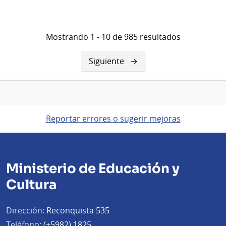
Mostrando 1 - 10 de 985 resultados
Siguiente
Siguiente
página
Reportar errores o sugerir mejoras
Ministerio de Educación y
Cultura
Dirección:
Reconquista 535
Teléfono:
(+5982) 1825