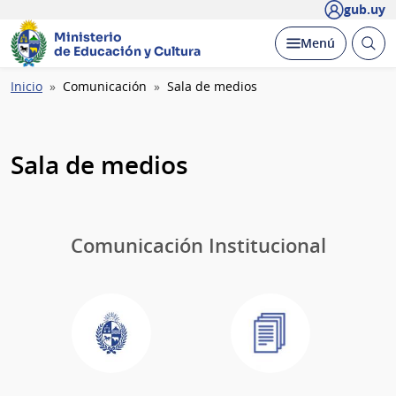
gub.uy
Ministerio
Abrir
Desplegar
Menú
de Educación y Cultura
busc
Ruta
Inicio
Comunicación
Sala de medios
de
navegación
Sala de medios
Comunicación Institucional