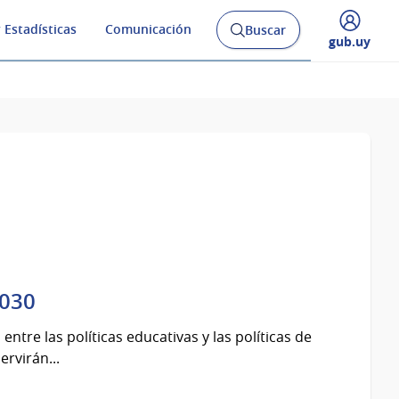
 Estadísticas
Comunicación
Buscar
Abrir
Desplegar
gub.uy
buscador
menú
y
de
2030
 entre las políticas educativas y las políticas de
rvirán...