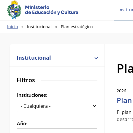
Ministerio
Institu
de Educación y Cultura
Ruta
Inicio
Institucional
Plan estratégico
de
navegación
Institucional
Pl
Filtros
2026
Instituciones:
Plan
El plan
desarro
Año: