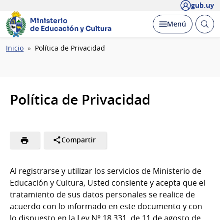
gub.uy
Ministerio
Abrir
Desplegar
Menú
de Educación y Cultura
busc
Ruta
Inicio
Política de Privacidad
de
navegación
Política de Privacidad
Compartir
Al registrarse y utilizar los servicios de Ministerio de
Educación y Cultura, Usted consiente y acepta que el
tratamiento de sus datos personales se realice de
acuerdo con lo informado en este documento y con
lo dispuesto en la Ley Nº 18.331, de 11 de agosto de