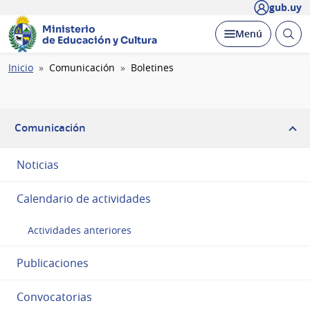
gub.uy
Ministerio
Abrir
Desplegar
Menú
de Educación y Cultura
busc
Ruta
Inicio
Comunicación
Boletines
de
navegación
Comunicación
Noticias
Calendario de actividades
Actividades anteriores
Publicaciones
Convocatorias