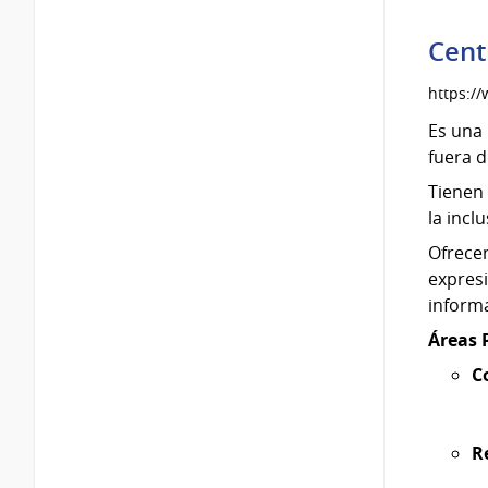
Cent
https:/
Es una 
fuera d
Tienen 
la incl
Ofrece
expresi
informa
Áreas 
C
R