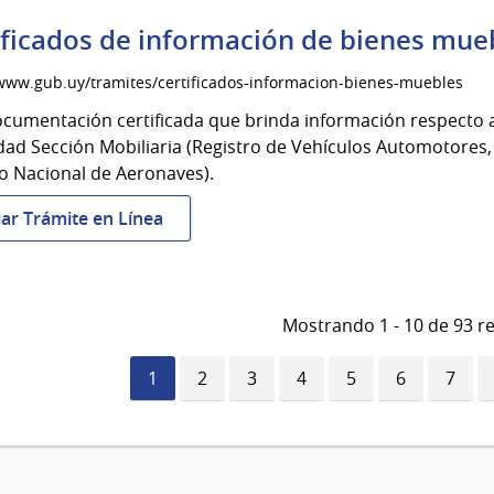
soltería
ificados de información de bienes mue
/www.gub.uy/tramites/certificados-informacion-bienes-muebles
ocumentación certificada que brinda información respecto a 
ad Sección Mobiliaria (Registro de Vehículos Automotores,
o Nacional de Aeronaves).
:
iar Trámite en Línea
Certificados
de
información
de
Mostrando 1 - 10 de 93 r
bienes
muebles
Página
1
Página
2
Página
3
Página
4
Página
5
Página
6
Págin
7
actual