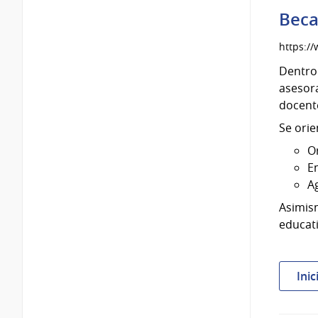
Beca
https:/
Dentro 
asesora
docente
Se orie
O
E
A
Asimism
educati
Inic