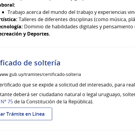
aboral:
Trabajo acerca del mundo del trabajo y experiencias vinc
tística:
Talleres de diferentes disciplinas (como música, plá
ecnología:
Dominio de habilidades digitales y pensamiento
ecreación y Deportes.
ificado de soltería
www.gub.uy/tramites/certificado-solteria
ertificado que se expide a solicitud del interesado, para reali
citante deberá ser ciudadano natural o legal uruguayo, soltero
y
N° 75
de la Constitución de la República).
:
iar Trámite en Línea
Certificado
de