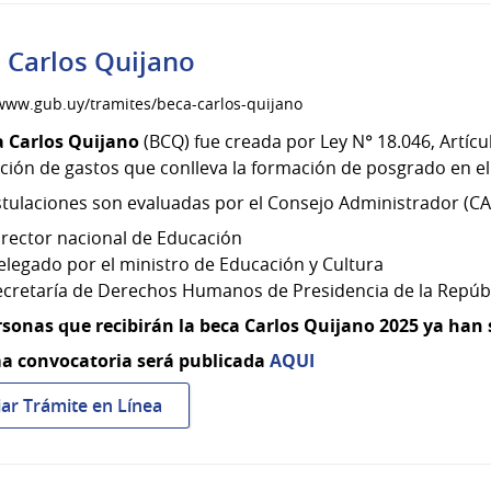
la
intervención
 Carlos Quijano
en
Monumento
/www.gub.uy/tramites/beca-carlos-quijano
Histórico
 Carlos Quijano
(BCQ) fue creada por Ley N° 18.046, Artícul
Nacional
ción de gastos que conlleva la formación de posgrado en e
tulaciones son evaluadas por el Consejo Administrador (CA)
irector nacional de Educación
elegado por el ministro de Educación y Cultura
ecretaría de Derechos Humanos de Presidencia de la Repúb
rsonas que recibirán la beca Carlos Quijano 2025 ya han
a convocatoria será publicada
AQUI
:
iar Trámite en Línea
Beca
Carlos
Quijano