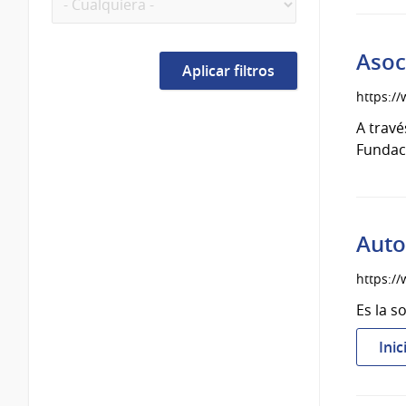
Asoc
https:/
A travé
Fundaci
Auto
https:/
Es la s
Inic