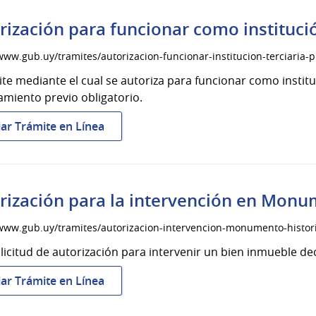
ejecutar
proyecto
rización para funcionar como institució
de
arqueología
www.gub.uy/tramites/autorizacion-funcionar-institucion-terciaria-
ite mediante el cual se autoriza para funcionar como instit
miento previo obligatorio.
:
iar Trámite en Línea
Autorización
para
funcionar
como
rización para la intervención en Monu
institución
terciaria
/www.gub.uy/tramites/autorizacion-intervencion-monumento-histor
privada
olicitud de autorización para intervenir un bien inmueble 
:
iar Trámite en Línea
Autorización
para