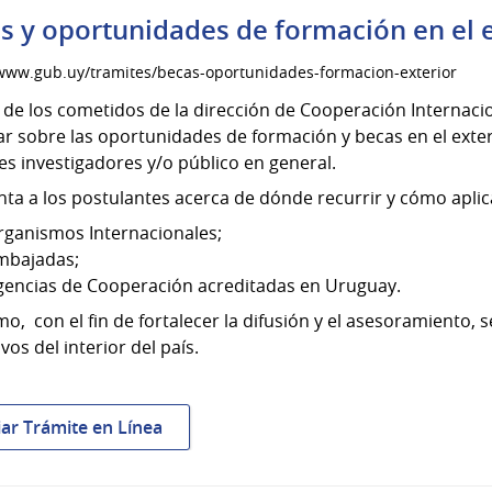
s y oportunidades de formación en el e
/www.gub.uy/tramites/becas-oportunidades-formacion-exterior
de los cometidos de la dirección de Cooperación Internacio
r sobre las oportunidades de formación y becas en el exterio
s investigadores y/o público en general.
nta a los postulantes acerca de dónde recurrir y cómo aplica
rganismos Internacionales;
mbajadas;
gencias de Cooperación acreditadas en Uruguay.
o, con el fin de fortalecer la difusión y el asesoramiento, s
vos del interior del país.
:
iar Trámite en Línea
Becas
y