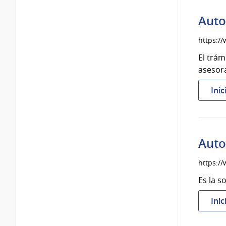
Auto
https://
El trám
asesora
Inic
Auto
https:/
Es la s
Inic