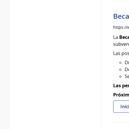
Beca
https:/
La
Beca
subven
Las pos
D
D
S
Las pe
Próxim
Inic