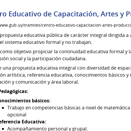
oportunidades
de
ro Educativo de Capacitación, Artes y 
formación
en
/www.gub.uy/tramites/centro-educativo-capacitacion-artes-producc
el
propuesta educativa pública de carácter integral dirigida 
exterior.
el sistema educativo formal y no trabajan.
como objetivo propiciar la continuidad educativa formal y l
usión social y la participación ciudadana.
n una propuesta educativa integral con diversidad de espa
ón artística, referencia educativa, conocimientos básicos y 
ción y comunicación y área laboral.
Pedagógicas:
onocimientos básicos:
Trabajo en competencias básicas a nivel de matemática y
opcional
eferencia Educativa:
Acompañamiento personal y grupal.