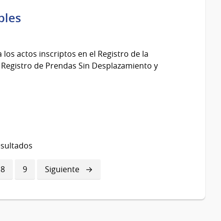
bles
los actos inscriptos en el Registro de la
 Registro de Prendas Sin Desplazamiento y
esultados
a
Página
8
Página
9
Siguiente
Siguiente
página