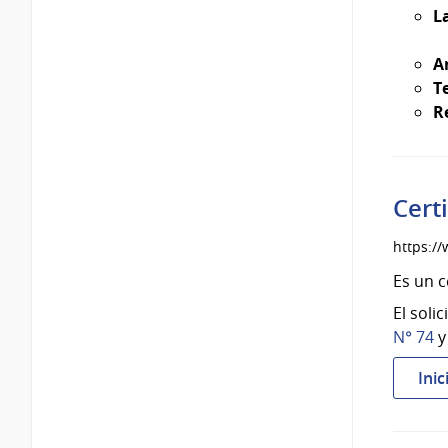
L
Ar
T
R
Cert
https://
Es un c
El soli
N° 74
Inic