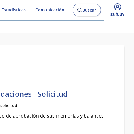
 Estadísticas
Comunicación
Buscar
Abrir
Desplegar
gub.uy
buscador
menú
y
de
aciones - Solicitud
solicitud
itud de aprobación de sus memorias y balances