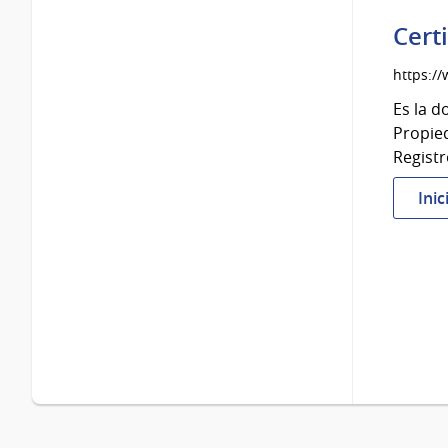
Cert
https:/
Es la d
Propied
Registr
Inic