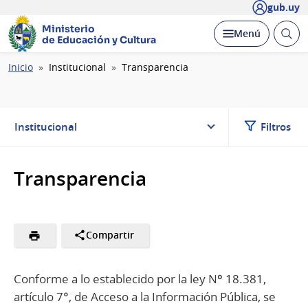
gub.uy
Ministerio
Abrir
Desplegar
Menú
de Educación y Cultura
busc
Ruta
Inicio
Institucional
Transparencia
de
navegación
Institucional
Filtros
Transparencia
Compartir
Conforme a lo establecido por la ley Nº 18.381,
artículo 7°, de Acceso a la Información Pública, se