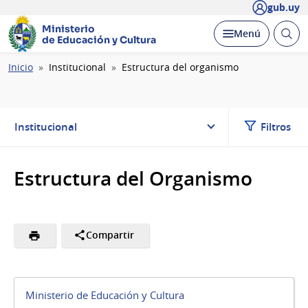
gub.uy
Ministerio
Abrir
Desplegar
Menú
de Educación y Cultura
busc
Ruta
Inicio
Institucional
Estructura del organismo
de
navegación
Institucional
Filtros
Estructura del Organismo
Compartir
Ministerio de Educación y Cultura