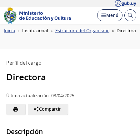
gub.uy
Ministerio
Abrir
Desplegar
Menú
de Educación y Cultura
busc
Ruta
Inicio
Institucional
Estructura del Organismo
Directora
de
navegación
Perfil del cargo
Directora
Última actualización: 03/04/2025
Compartir
Descripción